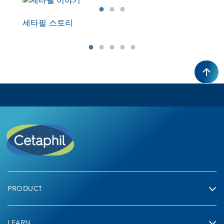
세타필 스토리
과
PRODUCT
LEARN